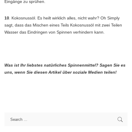
Eingänge zu sprühen.
10
. Kokosnussöl. Es heilt wirklich alles, nicht wahr? Oh Simply
sagt, dass das Mischen eines Teils Kokosnussöl mit zwei Teilen
Wasser das Eindringen von Spinnen verhindern kann.
Was ist Ihr liebstes natürliches Spinnenmittel? Sagen Sie es
uns, wenn Sie diesen Artikel über soziale Medien teilen!