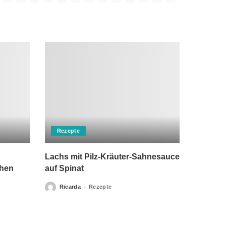
Rezepte
Lachs mit Pilz-Kräuter-Sahnesauce
chen
auf Spinat
Ricarda
Rezepte
Posted
by