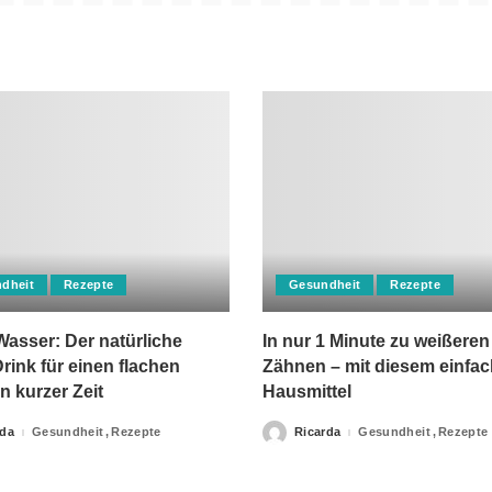
dheit
Rezepte
Gesundheit
Rezepte
asser: Der natürliche
In nur 1 Minute zu weißeren
rink für einen flachen
Zähnen – mit diesem einfa
n kurzer Zeit
Hausmittel
rda
Gesundheit
Rezepte
Ricarda
Gesundheit
Rezepte
Posted
by