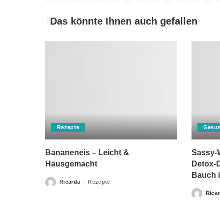
Das könnte Ihnen auch gefallen
Rezepte
Gesun
Bananeneis – Leicht &
Sassy-W
Hausgemacht
Detox-D
Bauch i
Ricarda
Rezepte
Posted
by
Rica
Posted
by