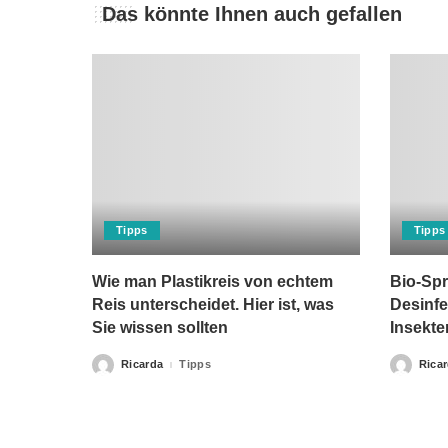
Das könnte Ihnen auch gefallen
Tipps
Tipps
Wie man Plastikreis von echtem
Bio-Spr
Reis unterscheidet. Hier ist, was
Desinfe
Sie wissen sollten
Insekte
Ricarda
Tipps
Rica
Posted
Posted
by
by
Bitte beachten Sie, dass „Gesunderezepte.eu“ keine Ther