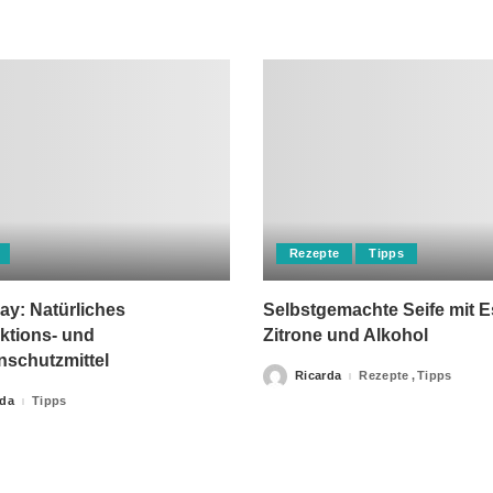
Rezepte
Tipps
ay: Natürliches
Selbstgemachte Seife mit E
ktions- und
Zitrone und Alkohol
nschutzmittel
Ricarda
Rezepte
Tipps
Posted
by
rda
Tipps
apie-Verordnungen erteilt, sowie niemals fachlichen Rat du