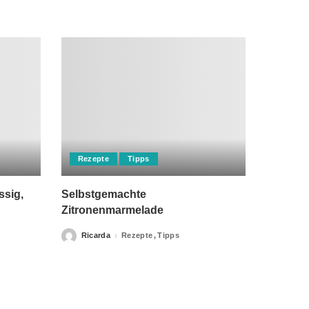
Rezepte
Tipps
ssig,
Selbstgemachte
Zitronenmarmelade
Ricarda
Rezepte
Tipps
Posted
by
rch einen Arzt ersetzen kann. Unsere Texte dienen nur zu