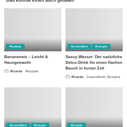
Das könnte Ihnen auch gefallen
Rezepte
Gesundheit
Rezepte
Bananeneis – Leicht &
Sassy-Wasser: Der natürliche
Hausgemacht
Detox-Drink für einen flachen
Bauch in kurzer Zeit
Ricarda
Rezepte
Posted
by
Ricarda
Gesundheit
Rezepte
Posted
by
Gesundheit
Rezepte
Rezepte