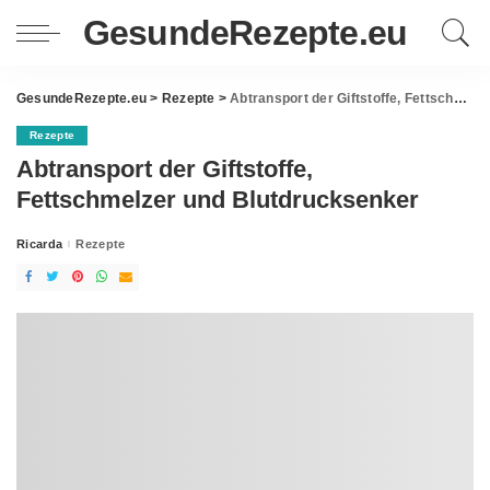
GesundeRezepte.eu
GesundeRezepte.eu
>
Rezepte
>
Abtransport der Giftstoffe, Fettschmelzer und Blutdrucksenker
Rezepte
Abtransport der Giftstoffe,
Fettschmelzer und Blutdrucksenker
Ricarda
Rezepte
Posted
by