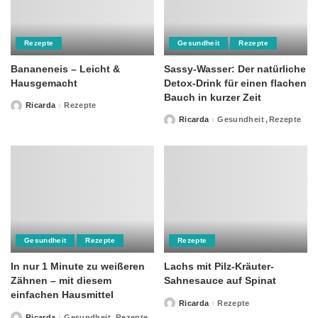
Rezepte
Gesundheit
Rezepte
Bananeneis – Leicht &
Sassy-Wasser: Der natürliche
Hausgemacht
Detox-Drink für einen flachen
Bauch in kurzer Zeit
Ricarda
Rezepte
Posted
by
Ricarda
Gesundheit
Rezepte
Posted
by
Gesundheit
Rezepte
Rezepte
In nur 1 Minute zu weißeren
Lachs mit Pilz-Kräuter-
Zähnen – mit diesem
Sahnesauce auf Spinat
einfachen Hausmittel
Ricarda
Rezepte
Posted
by
Ricarda
Gesundheit
Rezepte