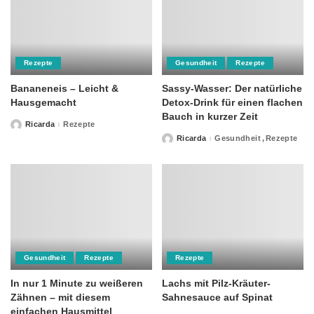
Rezepte
Gesundheit
Rezepte
Bananeneis – Leicht &
Sassy-Wasser: Der natürliche
Hausgemacht
Detox-Drink für einen flachen
Bauch in kurzer Zeit
Ricarda
Rezepte
Posted
by
Ricarda
Gesundheit
Rezepte
Posted
by
Gesundheit
Rezepte
Rezepte
In nur 1 Minute zu weißeren
Lachs mit Pilz-Kräuter-
Zähnen – mit diesem
Sahnesauce auf Spinat
einfachen Hausmittel