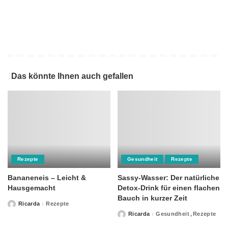
Das könnte Ihnen auch gefallen
Rezepte
Gesundheit
Rezepte
Bananeneis – Leicht &
Sassy-Wasser: Der natürliche
Hausgemacht
Detox-Drink für einen flachen
Bauch in kurzer Zeit
Ricarda
Rezepte
Posted
by
Ricarda
Gesundheit
Rezepte
Posted
by