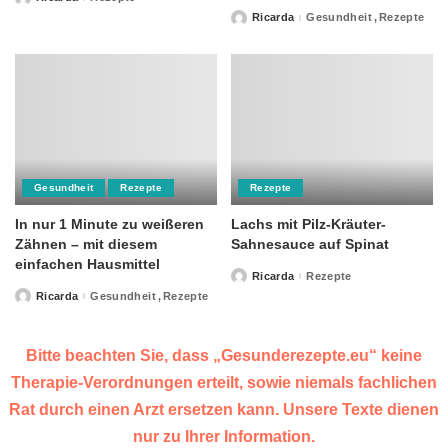
Posted
by
Ricarda
Gesundheit
Rezepte
Posted
by
Gesundheit
Rezepte
Rezepte
In nur 1 Minute zu weißeren
Lachs mit Pilz-Kräuter-
Zähnen – mit diesem
Sahnesauce auf Spinat
einfachen Hausmittel
Ricarda
Rezepte
Posted
by
Ricarda
Gesundheit
Rezepte
Posted
by
Bitte beachten Sie, dass „Gesunderezepte.eu“ keine
Therapie-Verordnungen erteilt, sowie niemals fachlichen
Rat durch einen Arzt ersetzen kann. Unsere Texte dienen
nur zu Ihrer Information.