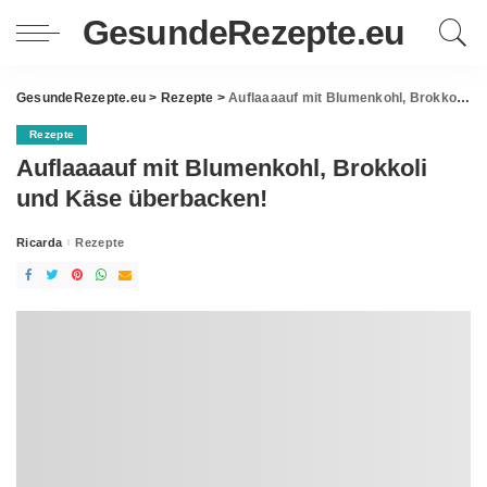
GesundeRezepte.eu
GesundeRezepte.eu
>
Rezepte
>
Auflaaaauf mit Blumenkohl, Brokkoli und Käse überbacken!
Rezepte
Auflaaaauf mit Blumenkohl, Brokkoli
und Käse überbacken!
Ricarda
Rezepte
Posted
by