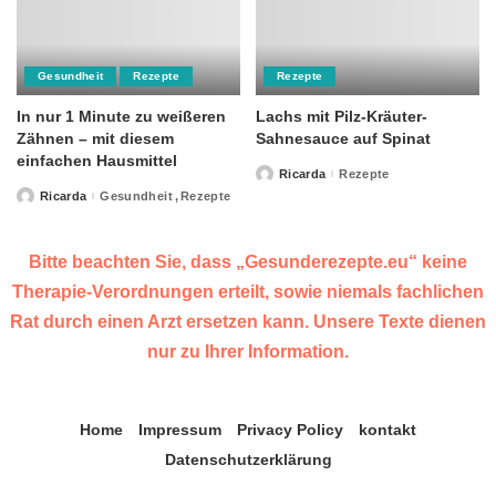
Gesundheit
Rezepte
Rezepte
In nur 1 Minute zu weißeren
Lachs mit Pilz-Kräuter-
Zähnen – mit diesem
Sahnesauce auf Spinat
einfachen Hausmittel
Ricarda
Rezepte
Posted
by
Ricarda
Gesundheit
Rezepte
Posted
by
Bitte beachten Sie, dass „Gesunderezepte.eu“ keine
Therapie-Verordnungen erteilt, sowie niemals fachlichen
Rat durch einen Arzt ersetzen kann. Unsere Texte dienen
nur zu Ihrer Information.
Home
Impressum
Privacy Policy
kontakt
Datenschutzerklärung