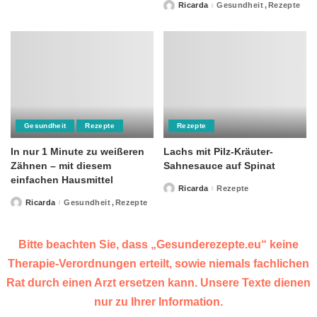
by
Ricarda
Gesundheit
Rezepte
Posted
by
Gesundheit
Rezepte
Rezepte
In nur 1 Minute zu weißeren
Lachs mit Pilz-Kräuter-
Zähnen – mit diesem
Sahnesauce auf Spinat
einfachen Hausmittel
Ricarda
Rezepte
Posted
by
Ricarda
Gesundheit
Rezepte
Posted
by
Bitte beachten Sie, dass „Gesunderezepte.eu“ keine
Therapie-Verordnungen erteilt, sowie niemals fachlichen
Rat durch einen Arzt ersetzen kann. Unsere Texte dienen
nur zu Ihrer Information.