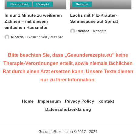
Gesundheit
Rezepte
Rezepte
In nur 1 Minute zu weißeren
Lachs mit Pilz-Kräuter-
Zähnen – mit diesem
Sahnesauce auf Spinat
einfachen Hausmittel
Ricarda
Rezepte
Posted
by
Ricarda
Gesundheit
Rezepte
Posted
by
Bitte beachten Sie, dass „Gesunderezepte.eu“ keine
Therapie-Verordnungen erteilt, sowie niemals fachlichen
Rat durch einen Arzt ersetzen kann. Unsere Texte dienen
nur zu Ihrer Information.
Home
Impressum
Privacy Policy
kontakt
Datenschutzerklärung
GesundeRezepte.eu © 2017 - 2024