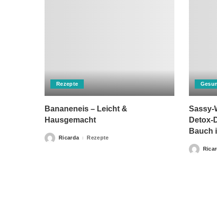
Rezepte
Gesun
Bananeneis – Leicht &
Sassy-W
Hausgemacht
Detox-D
Bauch i
Ricarda
Rezepte
Posted
by
Rica
Posted
by
Bitte beachten Sie, dass „Gesunderezepte.eu“ keine Ther