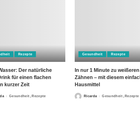
dheit
Rezepte
Gesundheit
Rezepte
asser: Der natürliche
In nur 1 Minute zu weißeren
rink für einen flachen
Zähnen – mit diesem einfa
n kurzer Zeit
Hausmittel
rda
Gesundheit
Rezepte
Ricarda
Gesundheit
Rezepte
Posted
by
apie-Verordnungen erteilt, sowie niemals fachlichen Rat du
Ihrer Information.