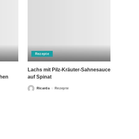
Rezepte
Lachs mit Pilz-Kräuter-Sahnesauce
chen
auf Spinat
Ricarda
Rezepte
Posted
by
rch einen Arzt ersetzen kann. Unsere Texte dienen nur zu