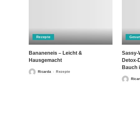
Rezepte
Gesun
Bananeneis – Leicht &
Sassy-W
Hausgemacht
Detox-D
Bauch i
Ricarda
Rezepte
Posted
by
Rica
Posted
by
Bitte beachten Sie, dass „Gesunderezepte.eu“ keine Ther
Home