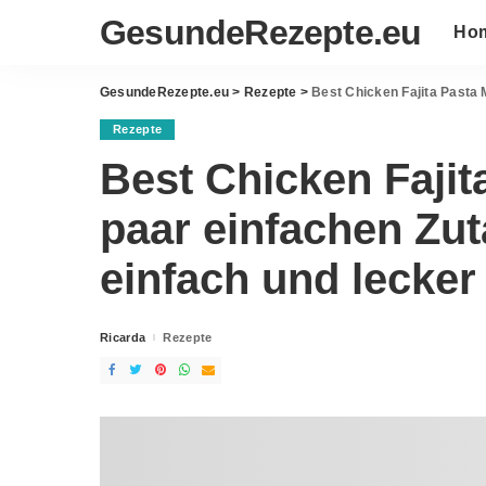
GesundeRezepte.eu
Ho
GesundeRezepte.eu
>
Rezepte
>
Best Chicken Fajita Pasta M
Rezepte
Best Chicken Fajita
paar einfachen Zut
einfach und lecker
Ricarda
Rezepte
Posted
by