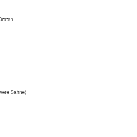
Braten
hwere Sahne)