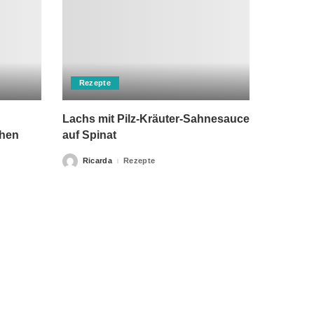
Rezepte
Lachs mit Pilz-Kräuter-Sahnesauce
chen
auf Spinat
Ricarda
Rezepte
Posted
by
rch einen Arzt ersetzen kann. Unsere Texte dienen nur zu
klärung