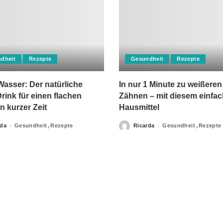
dheit
Rezepte
Gesundheit
Rezepte
asser: Der natürliche
In nur 1 Minute zu weißeren
rink für einen flachen
Zähnen – mit diesem einfa
n kurzer Zeit
Hausmittel
rda
Gesundheit
Rezepte
Ricarda
Gesundheit
Rezepte
Posted
by
apie-Verordnungen erteilt, sowie niemals fachlichen Rat du
Ihrer Information.
Impressum
Privacy Policy
kontakt
Datenschutzer