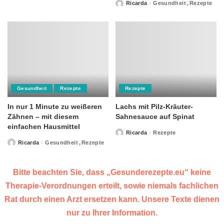
by
Ricarda
Gesundheit
Rezepte
Posted
by
Gesundheit
Rezepte
Rezepte
In nur 1 Minute zu weißeren
Lachs mit Pilz-Kräuter-
Zähnen – mit diesem
Sahnesauce auf Spinat
einfachen Hausmittel
Ricarda
Rezepte
Posted
by
Ricarda
Gesundheit
Rezepte
Posted
by
Bitte beachten Sie, dass „Gesunderezepte.eu“ keine
Therapie-Verordnungen erteilt, sowie niemals fachlichen
Rat durch einen Arzt ersetzen kann. Unsere Texte dienen
nur zu Ihrer Information.