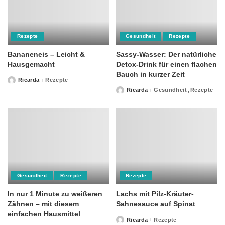
Rezepte
Gesundheit
Rezepte
Bananeneis – Leicht &
Sassy-Wasser: Der natürliche
Hausgemacht
Detox-Drink für einen flachen
Bauch in kurzer Zeit
Ricarda
Rezepte
Posted
by
Ricarda
Gesundheit
Rezepte
Posted
by
Gesundheit
Rezepte
Rezepte
In nur 1 Minute zu weißeren
Lachs mit Pilz-Kräuter-
Zähnen – mit diesem
Sahnesauce auf Spinat
einfachen Hausmittel
Ricarda
Rezepte
Posted