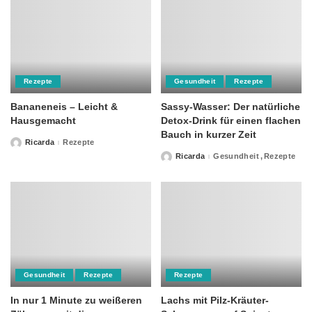
Rezepte
Gesundheit
Rezepte
Bananeneis – Leicht &
Sassy-Wasser: Der natürliche
Hausgemacht
Detox-Drink für einen flachen
Bauch in kurzer Zeit
Ricarda
Rezepte
Posted
by
Ricarda
Gesundheit
Rezepte
Posted
by
Gesundheit
Rezepte
Rezepte
In nur 1 Minute zu weißeren
Lachs mit Pilz-Kräuter-