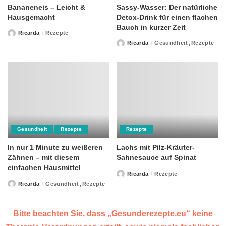
Bananeneis – Leicht &
Sassy-Wasser: Der natürliche
Hausgemacht
Detox-Drink für einen flachen
Bauch in kurzer Zeit
Ricarda
Rezepte
Posted
by
Ricarda
Gesundheit
Rezepte
Posted
by
Gesundheit
Rezepte
Rezepte
In nur 1 Minute zu weißeren
Lachs mit Pilz-Kräuter-
Zähnen – mit diesem
Sahnesauce auf Spinat
einfachen Hausmittel
Ricarda
Rezepte
Posted
by
Ricarda
Gesundheit
Rezepte
Posted
by
Bitte beachten Sie, dass „Gesunderezepte.eu“ keine