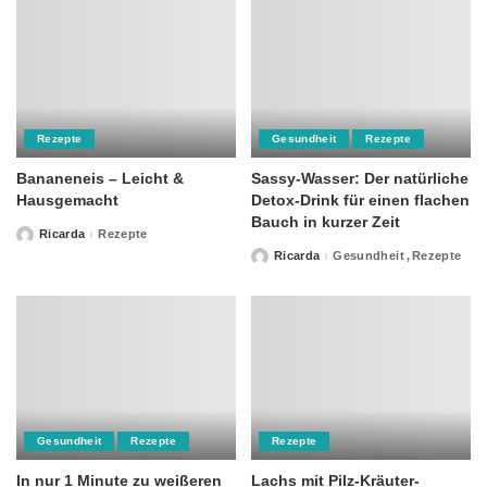
Rezepte
Gesundheit
Rezepte
Bananeneis – Leicht &
Sassy-Wasser: Der natürliche
Hausgemacht
Detox-Drink für einen flachen
Bauch in kurzer Zeit
Ricarda
Rezepte
Posted
by
Ricarda
Gesundheit
Rezepte
Posted
by
Gesundheit
Rezepte
Rezepte
In nur 1 Minute zu weißeren
Lachs mit Pilz-Kräuter-