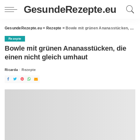
GesundeRezepte.eu
GesundeRezepte.eu
>
Rezepte
>
Bowle mit grünen Ananasstücken, die einen nicht gleich umhaut
Rezepte
Bowle mit grünen Ananasstücken, die
einen nicht gleich umhaut
Ricarda
Rezepte
Posted
by