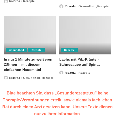
Ricarda
Rezepte
Posted
by
Ricarda
Gesundheit
Rezepte
Posted
by
Gesundheit
Rezepte
Rezepte
In nur 1 Minute zu weißeren
Lachs mit Pilz-Kräuter-
Zähnen – mit diesem
Sahnesauce auf Spinat
einfachen Hausmittel
Ricarda
Rezepte
Posted
by
Ricarda
Gesundheit
Rezepte
Posted
by
Bitte beachten Sie, dass „Gesunderezepte.eu“ keine
Therapie-Verordnungen erteilt, sowie niemals fachlichen
Rat durch einen Arzt ersetzen kann. Unsere Texte dienen
nur zu Ihrer Information.