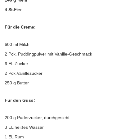
140 g
Mehl
4 St.
Eier
Für die Creme:
600 ml Milch
2 Pck. Puddingpulver mit Vanille-Geschmack
6 EL Zucker
2 Pck.Vanillezucker
250 g Butter
Für den Guss:
200 g Puderzucker, durchgesiebt
3 EL heißes Wasser
1 EL Rum