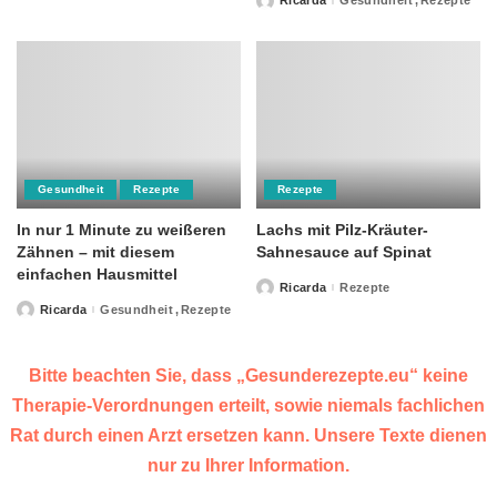
Ricarda
Gesundheit
Rezepte
Posted
by
Gesundheit
Rezepte
Rezepte
In nur 1 Minute zu weißeren
Lachs mit Pilz-Kräuter-
Zähnen – mit diesem
Sahnesauce auf Spinat
einfachen Hausmittel
Ricarda
Rezepte
Posted
by
Ricarda
Gesundheit
Rezepte
Posted
by
Bitte beachten Sie, dass „Gesunderezepte.eu“ keine
Therapie-Verordnungen erteilt, sowie niemals fachlichen
Rat durch einen Arzt ersetzen kann. Unsere Texte dienen
nur zu Ihrer Information.