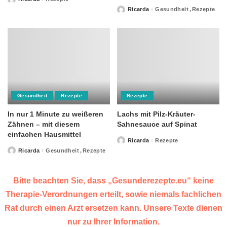
Posted
by
Ricarda
Gesundheit
Rezepte
Posted
by
Gesundheit
Rezepte
Rezepte
In nur 1 Minute zu weißeren
Lachs mit Pilz-Kräuter-
Zähnen – mit diesem
Sahnesauce auf Spinat
einfachen Hausmittel
Ricarda
Rezepte
Posted
by
Ricarda
Gesundheit
Rezepte
Posted
by
Bitte beachten Sie, dass „Gesunderezepte.eu“ keine
Therapie-Verordnungen erteilt, sowie niemals fachlichen
Rat durch einen Arzt ersetzen kann. Unsere Texte dienen
nur zu Ihrer Information.