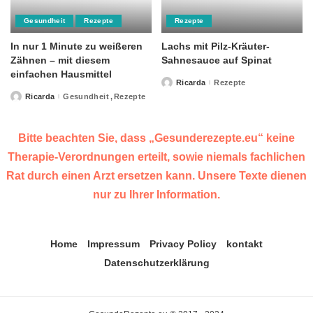
Gesundheit
Rezepte
Rezepte
In nur 1 Minute zu weißeren
Lachs mit Pilz-Kräuter-
Zähnen – mit diesem
Sahnesauce auf Spinat
einfachen Hausmittel
Ricarda
Rezepte
Posted
by
Ricarda
Gesundheit
Rezepte
Posted
by
Bitte beachten Sie, dass „Gesunderezepte.eu“ keine
Therapie-Verordnungen erteilt, sowie niemals fachlichen
Rat durch einen Arzt ersetzen kann. Unsere Texte dienen
nur zu Ihrer Information.
Home
Impressum
Privacy Policy
kontakt
Datenschutzerklärung