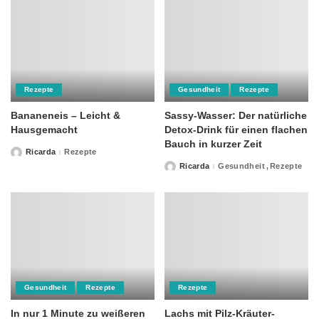
Rezepte
Gesundheit
Rezepte
Bananeneis – Leicht &
Sassy-Wasser: Der natürliche
Hausgemacht
Detox-Drink für einen flachen
Bauch in kurzer Zeit
Ricarda
Rezepte
Posted
by
Ricarda
Gesundheit
Rezepte
Posted
by
Gesundheit
Rezepte
Rezepte
In nur 1 Minute zu weißeren
Lachs mit Pilz-Kräuter-