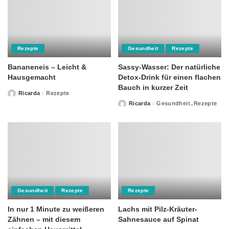
Rezepte
Gesundheit
Rezepte
Bananeneis – Leicht &
Sassy-Wasser: Der natürliche
Hausgemacht
Detox-Drink für einen flachen
Bauch in kurzer Zeit
Ricarda
Rezepte
Posted
by
Ricarda
Gesundheit
Rezepte
Posted
by
Gesundheit
Rezepte
Rezepte
In nur 1 Minute zu weißeren
Lachs mit Pilz-Kräuter-
Zähnen – mit diesem
Sahnesauce auf Spinat