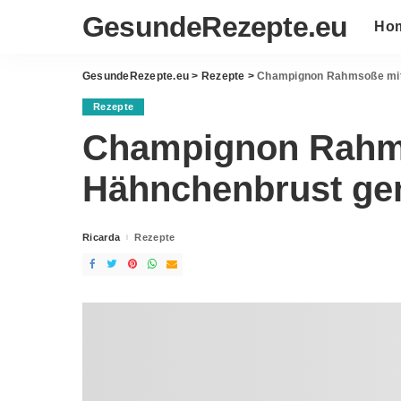
GesundeRezepte.eu
Ho
GesundeRezepte.eu
>
Rezepte
>
Champignon Rahmsoße mit
Rezepte
Champignon Rahm
Hähnchenbrust ge
Ricarda
Rezepte
Posted
by