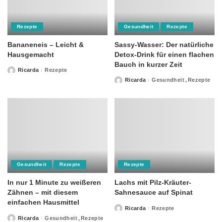
Rezepte
Gesundheit
Rezepte
Bananeneis – Leicht &
Sassy-Wasser: Der natürliche
Hausgemacht
Detox-Drink für einen flachen
Bauch in kurzer Zeit
Ricarda
Rezepte
Posted
by
Ricarda
Gesundheit
Rezepte
Posted
by
Gesundheit
Rezepte
Rezepte
In nur 1 Minute zu weißeren
Lachs mit Pilz-Kräuter-
Zähnen – mit diesem
Sahnesauce auf Spinat
einfachen Hausmittel
Ricarda
Rezepte
Posted
by
Ricarda
Gesundheit
Rezepte
Posted