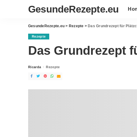
GesundeRezepte.eu
Ho
GesundeRezepte.eu
>
Rezepte
>
Das Grundrezept für Plätzc
Rezepte
Das Grundrezept fü
Ricarda
Rezepte
Posted
by