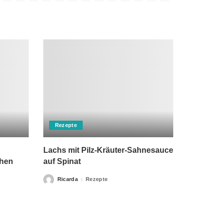
Rezepte
Lachs mit Pilz-Kräuter-Sahnesauce
chen
auf Spinat
Ricarda
Rezepte
Posted
by