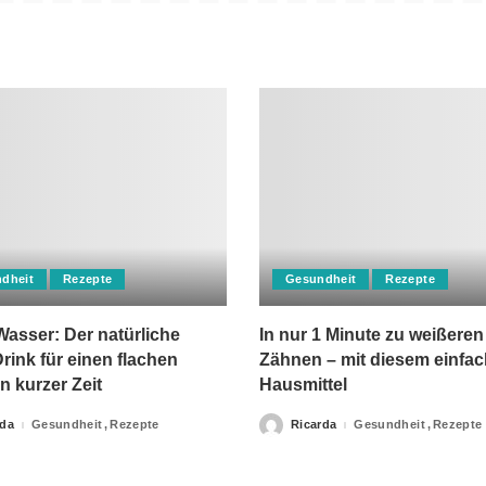
dheit
Rezepte
Gesundheit
Rezepte
asser: Der natürliche
In nur 1 Minute zu weißeren
rink für einen flachen
Zähnen – mit diesem einfa
n kurzer Zeit
Hausmittel
rda
Gesundheit
Rezepte
Ricarda
Gesundheit
Rezepte
Posted
by