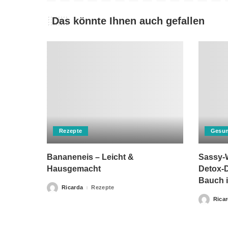
Das könnte Ihnen auch gefallen
Rezepte
Gesun
Bananeneis – Leicht &
Sassy-W
Hausgemacht
Detox-D
Bauch i
Ricarda
Rezepte
Posted
by
Rica
Posted
by