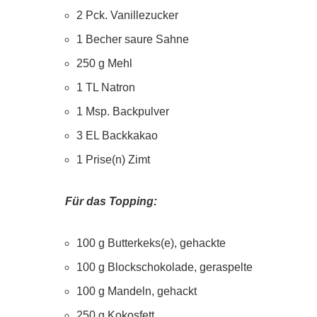
2 Pck. Vanillezucker
1 Becher saure Sahne
250 g Mehl
1 TL Natron
1 Msp. Backpulver
3 EL Backkakao
1 Prise(n) Zimt
Für das Topping:
100 g Butterkeks(e), gehackte
100 g Blockschokolade, geraspelte
100 g Mandeln, gehackt
250 g Kokosfett