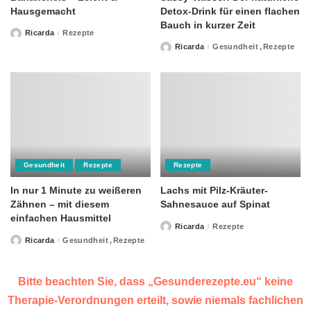
Hausgemacht
Detox-Drink für einen flachen
Bauch in kurzer Zeit
Ricarda
Rezepte
Posted
by
Ricarda
Gesundheit
Rezepte
Posted
by
Gesundheit
Rezepte
Rezepte
In nur 1 Minute zu weißeren
Lachs mit Pilz-Kräuter-
Zähnen – mit diesem
Sahnesauce auf Spinat
einfachen Hausmittel
Ricarda
Rezepte
Posted
by
Ricarda
Gesundheit
Rezepte
Posted
by
Bitte beachten Sie, dass „Gesunderezepte.eu“ keine
Therapie-Verordnungen erteilt, sowie niemals fachlichen