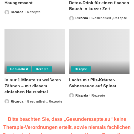
Hausgemacht
Detox-Drink für einen flachen
Bauch in kurzer Zeit
Ricarda
Rezepte
Posted
by
Ricarda
Gesundheit
Rezepte
Posted
by
Gesundheit
Rezepte
Rezepte
In nur 1 Minute zu weißeren
Lachs mit Pilz-Kräuter-
Zähnen – mit diesem
Sahnesauce auf Spinat
einfachen Hausmittel
Ricarda
Rezepte
Posted
by
Ricarda
Gesundheit
Rezepte
Posted
by
Bitte beachten Sie, dass „Gesunderezepte.eu“ keine
Therapie-Verordnungen erteilt, sowie niemals fachlichen