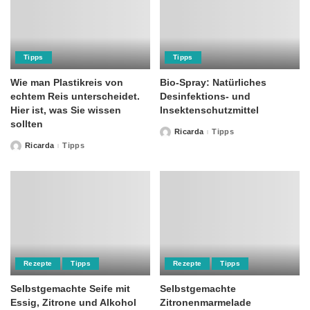
Tipps
Tipps
Wie man Plastikreis von
Bio-Spray: Natürliches
echtem Reis unterscheidet.
Desinfektions- und
Hier ist, was Sie wissen
Insektenschutzmittel
sollten
Ricarda
Tipps
Posted
by
Ricarda
Tipps
Posted
by
Rezepte
Tipps
Rezepte
Tipps
Selbstgemachte Seife mit
Selbstgemachte
Essig, Zitrone und Alkohol
Zitronenmarmelade