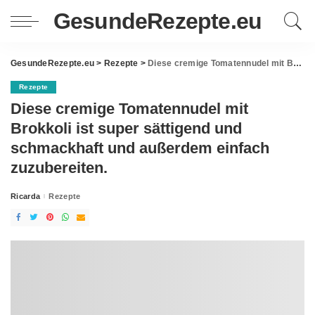
GesundeRezepte.eu
GesundeRezepte.eu
>
Rezepte
>
Diese cremige Tomatennudel mit Brokkoli ist super sättigend und schmackhaft und außerdem einfach zuzubereiten.
Rezepte
Diese cremige Tomatennudel mit
Brokkoli ist super sättigend und
schmackhaft und außerdem einfach
zuzubereiten.
Ricarda
Rezepte
Posted
by