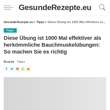
GesundeRezepte.eu
GesundeRezepte.eu
>
Tipps
>
Diese Übung ist 1000 Mal effektiver als herkömmliche Bauchmuskelübungen: So machen Sie es richtig
Tipps
Diese Übung ist 1000 Mal effektiver als
herkömmliche Bauchmuskelübungen:
So machen Sie es richtig
Ricarda
Tipps
Posted
by