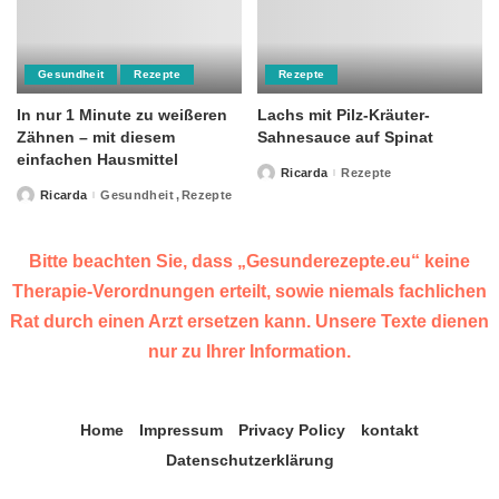
Gesundheit
Rezepte
Rezepte
In nur 1 Minute zu weißeren
Lachs mit Pilz-Kräuter-
Zähnen – mit diesem
Sahnesauce auf Spinat
einfachen Hausmittel
Ricarda
Rezepte
Posted
by
Ricarda
Gesundheit
Rezepte
Posted
by
Bitte beachten Sie, dass „Gesunderezepte.eu“ keine
Therapie-Verordnungen erteilt, sowie niemals fachlichen
Rat durch einen Arzt ersetzen kann. Unsere Texte dienen
nur zu Ihrer Information.
Home
Impressum
Privacy Policy
kontakt
Datenschutzerklärung