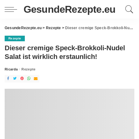
GesundeRezepte.eu
GesundeRezepte.eu
>
Rezepte
>
Dieser cremige Speck-Brokkoli-Nudel Salat ist wirklich erstaunlich!
Rezepte
Dieser cremige Speck-Brokkoli-Nudel
Salat ist wirklich erstaunlich!
Ricarda
Rezepte
Posted
by