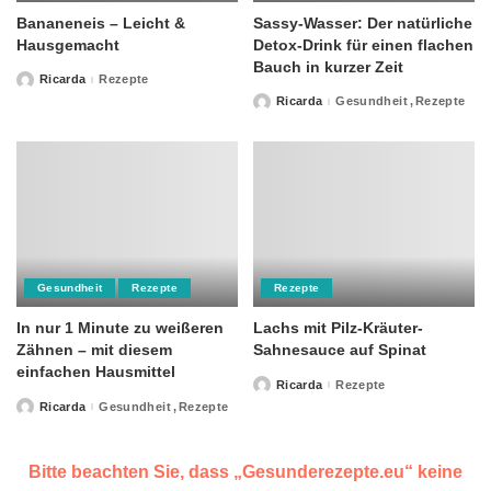
Bananeneis – Leicht &
Sassy-Wasser: Der natürliche
Hausgemacht
Detox-Drink für einen flachen
Bauch in kurzer Zeit
Ricarda
Rezepte
Posted
by
Ricarda
Gesundheit
Rezepte
Posted
by
Gesundheit
Rezepte
Rezepte
In nur 1 Minute zu weißeren
Lachs mit Pilz-Kräuter-
Zähnen – mit diesem
Sahnesauce auf Spinat
einfachen Hausmittel
Ricarda
Rezepte
Posted
by
Ricarda
Gesundheit
Rezepte
Posted
by
Bitte beachten Sie, dass „Gesunderezepte.eu“ keine