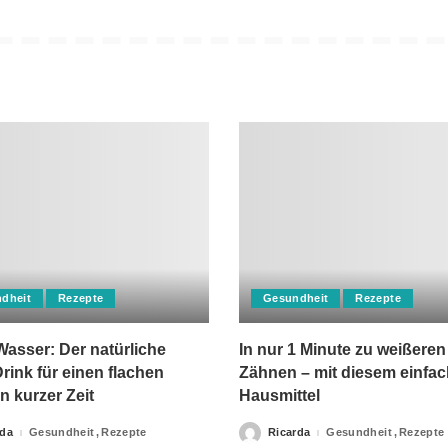
dheit
Rezepte
Gesundheit
Rezepte
asser: Der natürliche
In nur 1 Minute zu weißeren
rink für einen flachen
Zähnen – mit diesem einfa
n kurzer Zeit
Hausmittel
rda
Gesundheit
Rezepte
Ricarda
Gesundheit
Rezepte
Posted
by