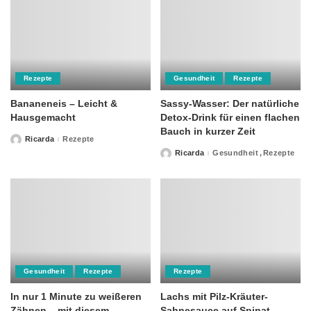
Rezepte
Gesundheit
Rezepte
Bananeneis – Leicht &
Sassy-Wasser: Der natürliche
Hausgemacht
Detox-Drink für einen flachen
Bauch in kurzer Zeit
Ricarda
Rezepte
Posted
by
Ricarda
Gesundheit
Rezepte
Posted
by
Gesundheit
Rezepte
Rezepte
In nur 1 Minute zu weißeren
Lachs mit Pilz-Kräuter-
Zähnen – mit diesem
Sahnesauce auf Spinat