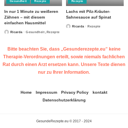
Gesundheit
Rezepte
Rezepte
In nur 1 Minute zu weißeren
Lachs mit Pilz-Kräuter-
Zähnen – mit diesem
Sahnesauce auf Spinat
einfachen Hausmittel
Ricarda
Rezepte
Posted
by
Ricarda
Gesundheit
Rezepte
Posted
by
Bitte beachten Sie, dass „Gesunderezepte.eu“ keine
Therapie-Verordnungen erteilt, sowie niemals fachlichen
Rat durch einen Arzt ersetzen kann. Unsere Texte dienen
nur zu Ihrer Information.
Home
Impressum
Privacy Policy
kontakt
Datenschutzerklärung
GesundeRezepte.eu © 2017 - 2024