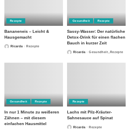
Rezepte
Gesundheit
Rezepte
Bananeneis – Leicht &
Sassy-Wasser: Der natürliche
Hausgemacht
Detox-Drink für einen flachen
Bauch in kurzer Zeit
Ricarda
Rezepte
Posted
by
Ricarda
Gesundheit
Rezepte
Posted
by
Gesundheit
Rezepte
Rezepte
In nur 1 Minute zu weißeren
Lachs mit Pilz-Kräuter-
Zähnen – mit diesem
Sahnesauce auf Spinat
einfachen Hausmittel
Ricarda
Rezepte
Posted