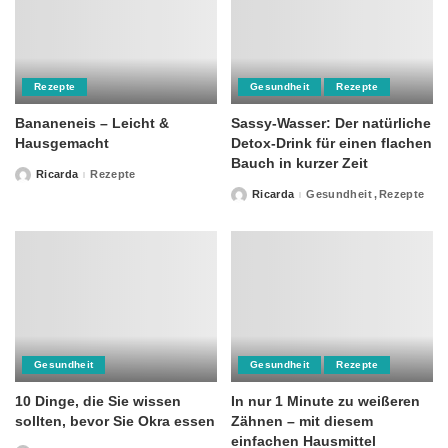
Rezepte
Gesundheit
Rezepte
Bananeneis – Leicht &
Sassy-Wasser: Der natürliche
Hausgemacht
Detox-Drink für einen flachen
Bauch in kurzer Zeit
Ricarda
Rezepte
Posted
by
Ricarda
Gesundheit
Rezepte
Posted
by
Gesundheit
Gesundheit
Rezepte
10 Dinge, die Sie wissen
In nur 1 Minute zu weißeren
sollten, bevor Sie Okra essen
Zähnen – mit diesem
einfachen Hausmittel