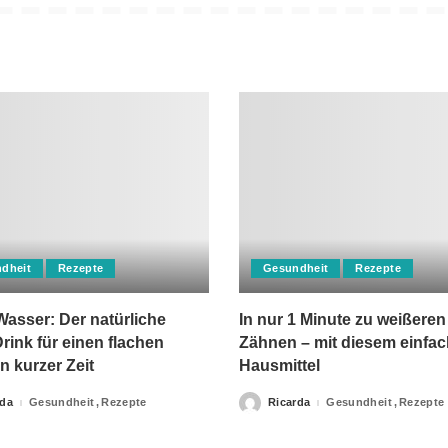
dheit
Rezepte
Gesundheit
Rezepte
asser: Der natürliche
In nur 1 Minute zu weißeren
rink für einen flachen
Zähnen – mit diesem einfa
n kurzer Zeit
Hausmittel
rda
Gesundheit
Rezepte
Ricarda
Gesundheit
Rezepte
Posted
by