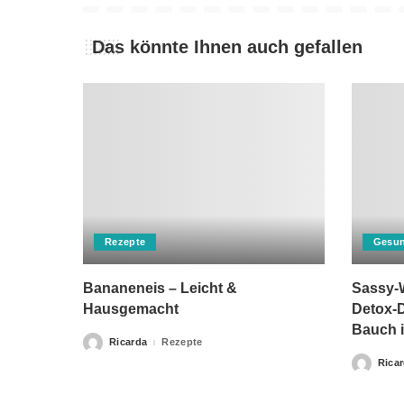
Das könnte Ihnen auch gefallen
Rezepte
Gesun
Bananeneis – Leicht &
Sassy-W
Hausgemacht
Detox-D
Bauch i
Ricarda
Rezepte
Posted
by
Rica
Posted
by