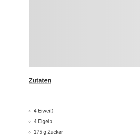
Zutaten
4 Eiweiß
4 Eigelb
175 g Zucker