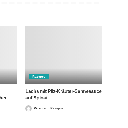
Rezepte
Lachs mit Pilz-Kräuter-Sahnesauce
chen
auf Spinat
Ricarda
Rezepte
Posted
by