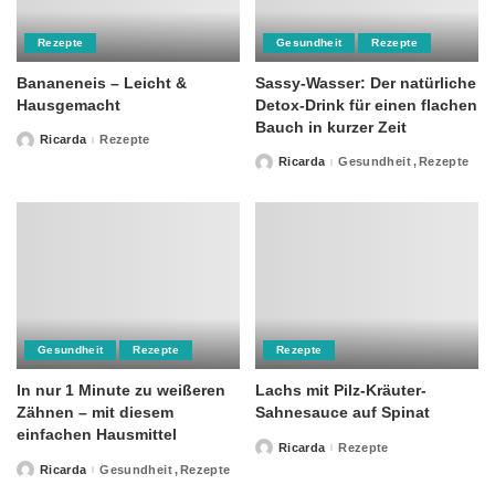
Rezepte
Gesundheit
Rezepte
Bananeneis – Leicht &
Sassy-Wasser: Der natürliche
Hausgemacht
Detox-Drink für einen flachen
Bauch in kurzer Zeit
Ricarda
Rezepte
Posted
by
Ricarda
Gesundheit
Rezepte
Posted
by
Gesundheit
Rezepte
Rezepte
In nur 1 Minute zu weißeren
Lachs mit Pilz-Kräuter-
Zähnen – mit diesem
Sahnesauce auf Spinat
einfachen Hausmittel
Ricarda
Rezepte
Posted
by
Ricarda
Gesundheit
Rezepte
Posted
by