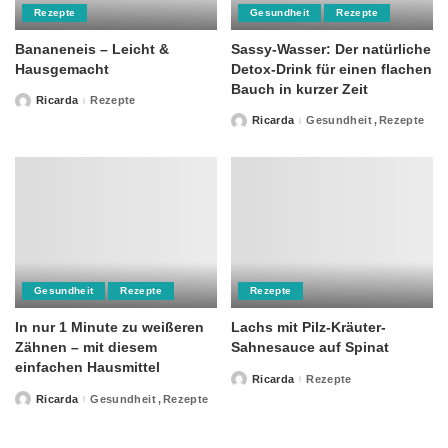
Rezepte
Gesundheit
Rezepte
Bananeneis – Leicht &
Sassy-Wasser: Der natürliche
Hausgemacht
Detox-Drink für einen flachen
Bauch in kurzer Zeit
Ricarda
Rezepte
Posted
by
Ricarda
Gesundheit
Rezepte
Posted
by
Gesundheit
Rezepte
Rezepte
In nur 1 Minute zu weißeren
Lachs mit Pilz-Kräuter-
Zähnen – mit diesem
Sahnesauce auf Spinat
einfachen Hausmittel
Ricarda
Rezepte
Posted
by
Ricarda
Gesundheit
Rezepte
Posted
by