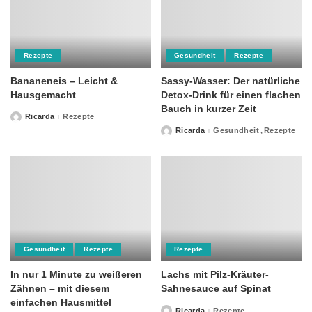
Rezepte
Gesundheit
Rezepte
Bananeneis – Leicht &
Sassy-Wasser: Der natürliche
Hausgemacht
Detox-Drink für einen flachen
Bauch in kurzer Zeit
Ricarda
Rezepte
Posted
by
Ricarda
Gesundheit
Rezepte
Posted
by
Gesundheit
Rezepte
Rezepte
In nur 1 Minute zu weißeren
Lachs mit Pilz-Kräuter-
Zähnen – mit diesem
Sahnesauce auf Spinat
einfachen Hausmittel
Ricarda
Rezepte