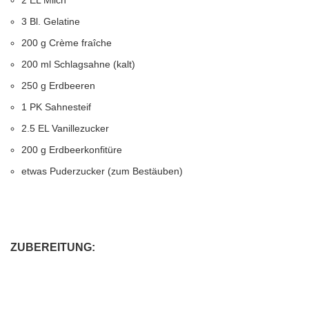
2 EL Milch
3 Bl. Gelatine
200 g Crème fraîche
200 ml Schlagsahne (kalt)
250 g Erdbeeren
1 PK Sahnesteif
2.5 EL Vanillezucker
200 g Erdbeerkonfitüre
etwas Puderzucker (zum Bestäuben)
ZUBEREITUNG: