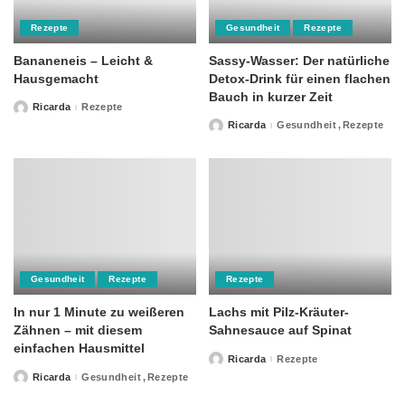
Rezepte
Gesundheit
Rezepte
Bananeneis – Leicht &
Sassy-Wasser: Der natürliche
Hausgemacht
Detox-Drink für einen flachen
Bauch in kurzer Zeit
Ricarda
Rezepte
Posted
by
Ricarda
Gesundheit
Rezepte
Posted
by
Gesundheit
Rezepte
Rezepte
In nur 1 Minute zu weißeren
Lachs mit Pilz-Kräuter-
Zähnen – mit diesem
Sahnesauce auf Spinat
einfachen Hausmittel
Ricarda
Rezepte
Posted
by
Ricarda
Gesundheit
Rezepte
Posted
by