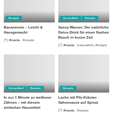
Rezepte
Gesundheit
Rezepte
Bananeneis – Leicht &
Sassy-Wasser: Der natürliche
Hausgemacht
Detox-Drink für einen flachen
Bauch in kurzer Zeit
Ricarda
Rezepte
Posted
by
Ricarda
Gesundheit
Rezepte
Posted
by
Gesundheit
Rezepte
Rezepte
In nur 1 Minute zu weißeren
Lachs mit Pilz-Kräuter-
Zähnen – mit diesem
Sahnesauce auf Spinat
einfachen Hausmittel
Ricarda
Rezepte
Posted