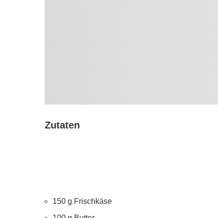
Zutaten
150 g Frischkäse
100 g Butter