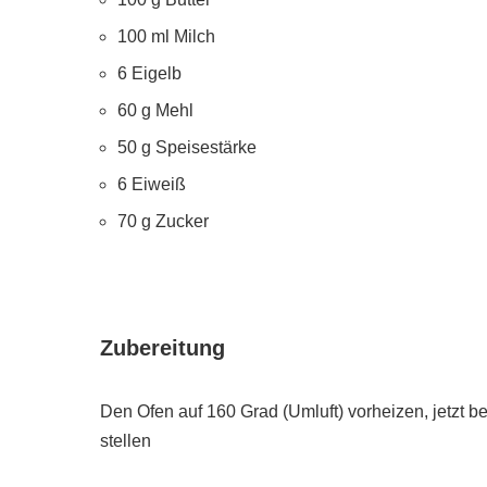
100 ml Milch
6 Eigelb
60 g Mehl
50 g Speisestärke
6 Eiweiß
70 g Zucker
Zubereitung
Den Ofen auf 160 Grad (Umluft) vorheizen, jetzt be
stellen