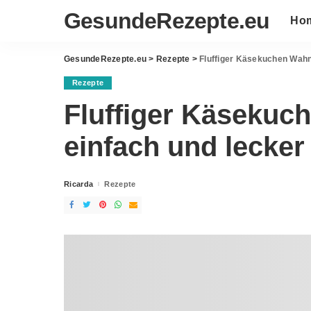
GesundeRezepte.eu
Ho
GesundeRezepte.eu
>
Rezepte
>
Fluffiger Käsekuchen Wahn
Rezepte
Fluffiger Käsekuc
einfach und lecker
Ricarda
Rezepte
Posted
by