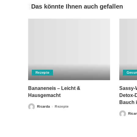
Das könnte Ihnen auch gefallen
Rezepte
Gesun
Bananeneis – Leicht &
Sassy-W
Hausgemacht
Detox-D
Bauch i
Ricarda
Rezepte
Posted
by
Rica
Posted
by