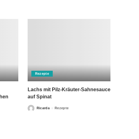
Rezepte
Lachs mit Pilz-Kräuter-Sahnesauce
chen
auf Spinat
Ricarda
Rezepte
Posted
by