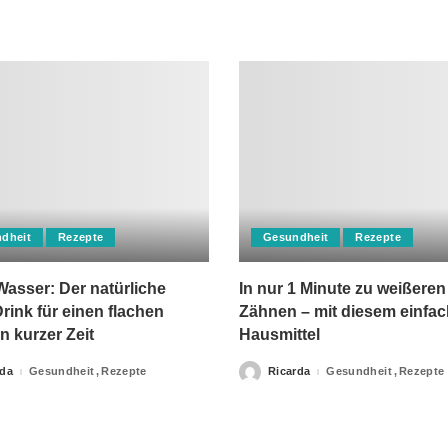
dheit
Rezepte
Gesundheit
Rezepte
asser: Der natürliche
In nur 1 Minute zu weißeren
rink für einen flachen
Zähnen – mit diesem einfa
n kurzer Zeit
Hausmittel
rda
Gesundheit
Rezepte
Ricarda
Gesundheit
Rezepte
Posted
by