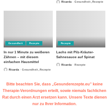
by
Ricarda
Gesundheit
Rezepte
Posted
by
Gesundheit
Rezepte
Rezepte
In nur 1 Minute zu weißeren
Lachs mit Pilz-Kräuter-
Zähnen – mit diesem
Sahnesauce auf Spinat
einfachen Hausmittel
Ricarda
Rezepte
Posted
by
Ricarda
Gesundheit
Rezepte
Posted
by
Bitte beachten Sie, dass „Gesunderezepte.eu“ keine
Therapie-Verordnungen erteilt, sowie niemals fachlichen
Rat durch einen Arzt ersetzen kann. Unsere Texte dienen
nur zu Ihrer Information.