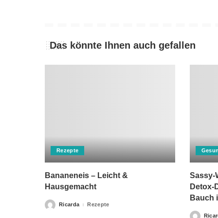
Das könnte Ihnen auch gefallen
Rezepte
Gesun
Bananeneis – Leicht &
Sassy-W
Hausgemacht
Detox-D
Bauch i
Ricarda
Rezepte
Posted
by
Rica
Posted