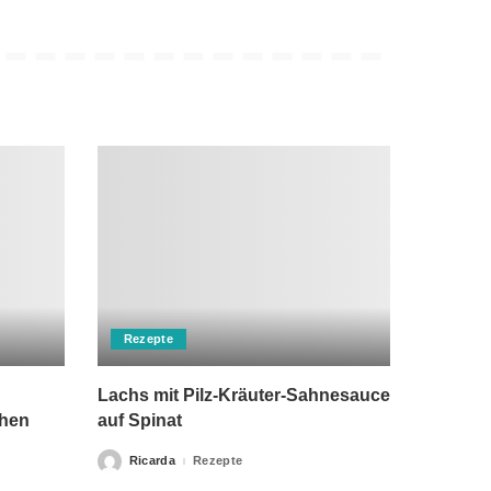
Rezepte
Lachs mit Pilz-Kräuter-Sahnesauce
chen
auf Spinat
Ricarda
Rezepte
Posted
by