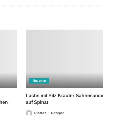
Rezepte
Lachs mit Pilz-Kräuter-Sahnesauce
chen
auf Spinat
Ricarda
Rezepte
Posted
by