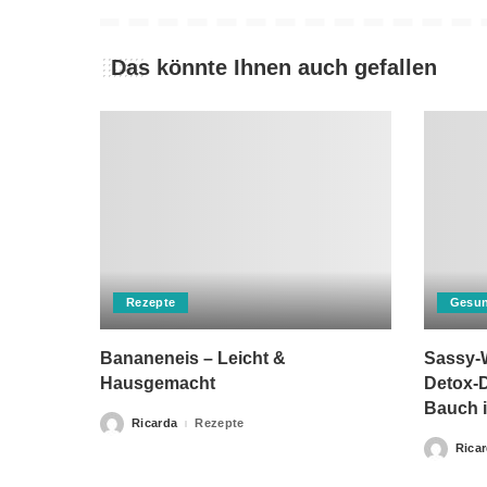
Das könnte Ihnen auch gefallen
Rezepte
Gesun
Bananeneis – Leicht &
Sassy-W
Hausgemacht
Detox-D
Bauch i
Ricarda
Rezepte
Posted
by
Rica
Posted
by