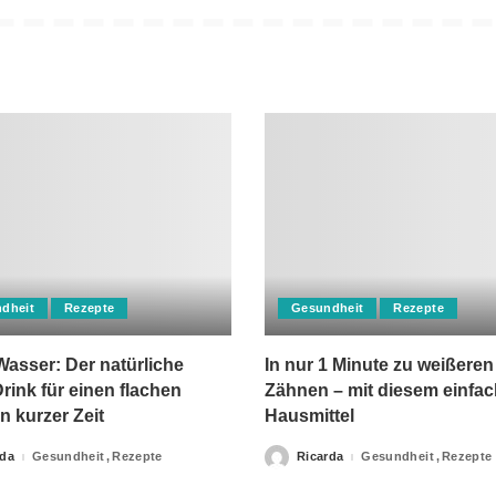
dheit
Rezepte
Gesundheit
Rezepte
asser: Der natürliche
In nur 1 Minute zu weißeren
rink für einen flachen
Zähnen – mit diesem einfa
n kurzer Zeit
Hausmittel
rda
Gesundheit
Rezepte
Ricarda
Gesundheit
Rezepte
Posted
by