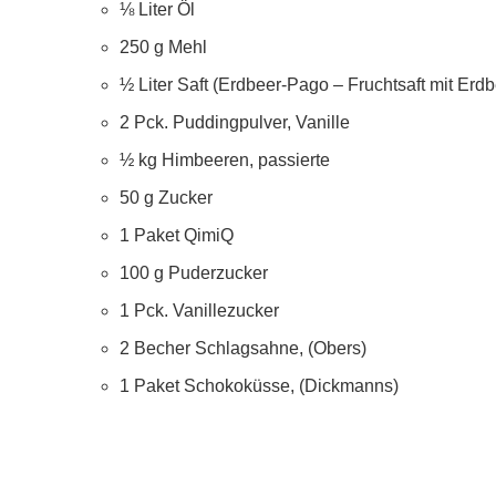
⅛ Liter Öl
250 g Mehl
½ Liter Saft (Erdbeer-Pago – Fruchtsaft mit Er
2 Pck. Puddingpulver, Vanille
½ kg Himbeeren, passierte
50 g Zucker
1 Paket QimiQ
100 g Puderzucker
1 Pck. Vanillezucker
2 Becher Schlagsahne, (Obers)
1 Paket Schokoküsse, (Dickmanns)