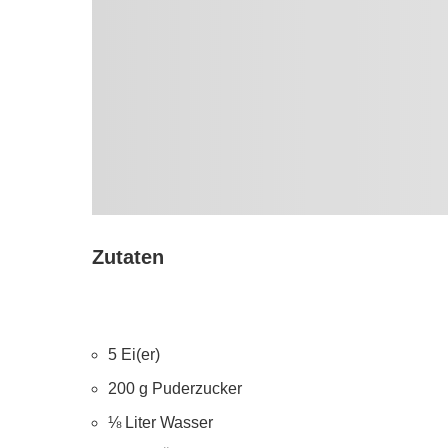
Zutaten
5 Ei(er)
200 g Puderzucker
⅛ Liter Wasser